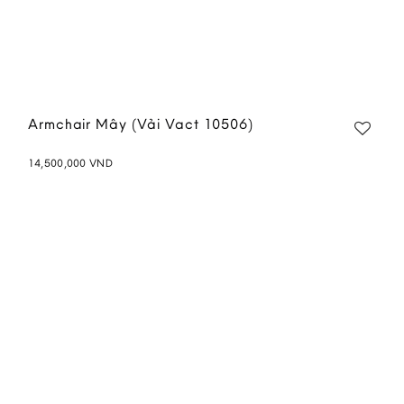
Armchair Mây (Vải Vact 10506)
14,500,000
VND