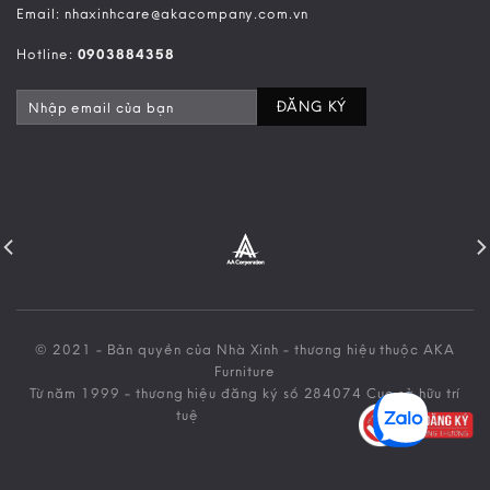
Email: nhaxinhcare@akacompany.com.vn
Hotline:
0903884358
© 2021 - Bản quyền của Nhà Xinh - thương hiệu thuộc AKA
Furniture
Từ năm 1999 - thương hiệu đăng ký số 284074 Cục sở hữu trí
tuệ