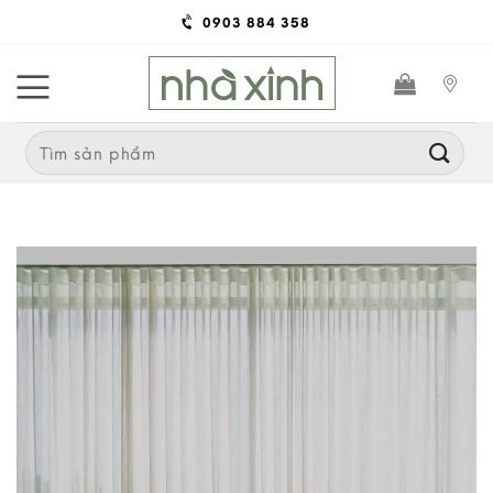
Skip
0903 884 358
to
content
Search
for: