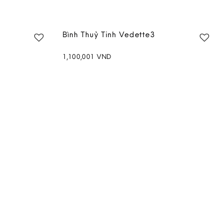
Bình Thuỷ Tinh Vedette3
1,100,001
VND
Add to
Add to
wishlist
wishlist