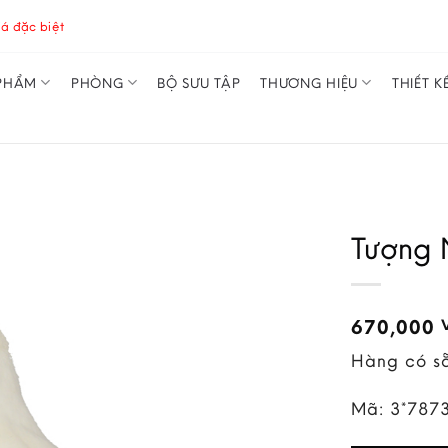
á đặc biệt
PHẨM
PHÒNG
BỘ SƯU TẬP
THƯƠNG HIỆU
THIẾT K
Tượng 
670,000
Hàng có s
Mã:
3*787