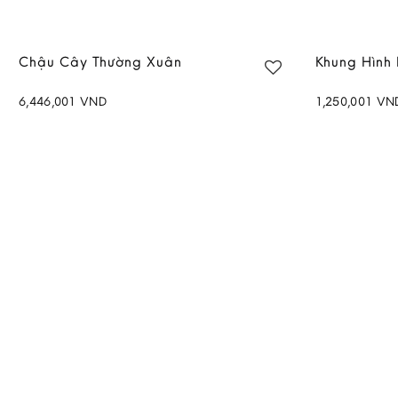
Chậu Cây Thường Xuân
Khung Hình 
6,446,001
VND
1,250,001
VN
Add to
wishlist