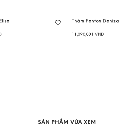
Elise
Thảm Fenton Deniza
D
11,090,001
VND
Add to
wishlist
SẢN PHẨM VỪA XEM