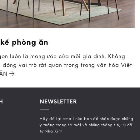
 kế phòng ăn
on luôn là mong ước của mỗi gia đình. Không
 đóng vai trò rất quan trọng trong văn hóa Việt
 ĂN
H
NEWSLETTER
Hãy để lại email của bạn để nhận được những
ý tưởng trang trí mới và những thông tin, ưu đãi
từ Nhà Xinh