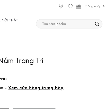
Đăng nhập
Ế NỘI THẤT
Search
for:
Nấm Trang Trí
VND
ẵn -
Xem cửa hàng trưng bày
31