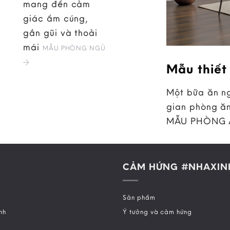
mang đến cảm
giác ấm cúng,
gần gũi và thoải
mái
MẪU PHÒNG NGỦ
Mẫu thiết
Một bữa ăn ng
gian phòng ăn
MẪU PHÒNG
CẢM HỨNG #NHAXIN
Sản phẩm
nh
Ý tưởng và cảm hứng