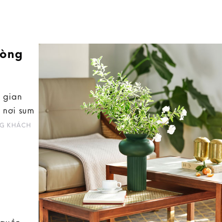
hòng
 gian
 nơi sum
G KHÁCH