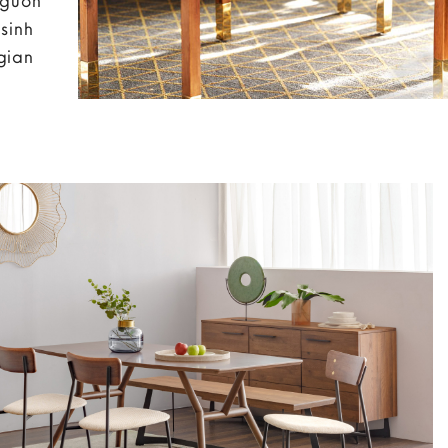
nguồn
sinh
gian