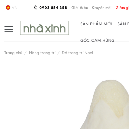
Skip
VN
0903 884 358
Giới thiệu
Khuyến mãi
Giảm gi
to
content
SẢN PHẨM MỚI
SẢN 
GÓC CẢM HỨNG
Trang chủ
/
Hàng trang trí
/
Đồ trang trí Noel