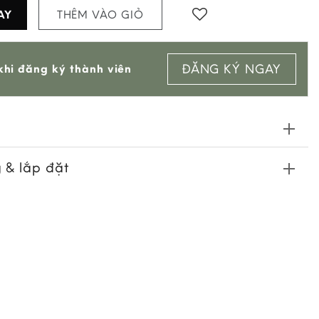
AY
THÊM VÀO GIỎ
Add to
ĐĂNG KÝ NGAY
hi đăng ký thành viên
wishlist
 & lắp đặt