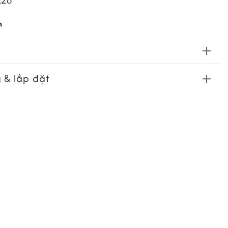
226
n
 & lắp đặt