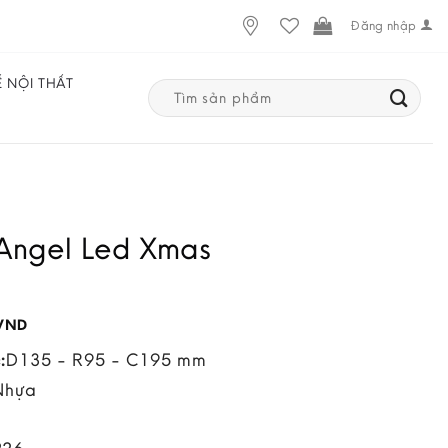
Đăng nhập
Ế NỘI THẤT
Search
for:
Angel Led Xmas
VND
:
D135 - R95 - C195 mm
Nhựa