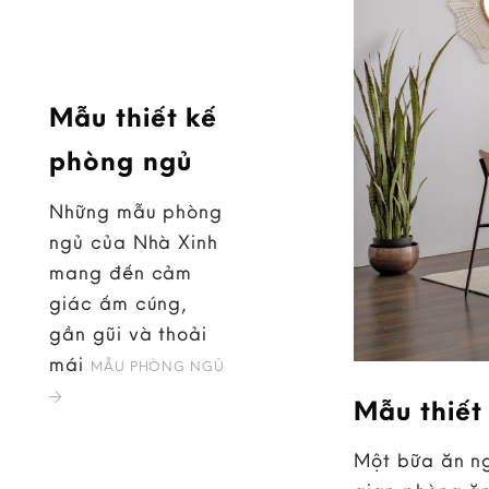
Mẫu thiết kế
phòng ngủ
Những mẫu phòng
ngủ của Nhà Xinh
mang đến cảm
giác ấm cúng,
gần gũi và thoải
mái
MẪU PHÒNG NGỦ
Mẫu thiết
Một bữa ăn ng