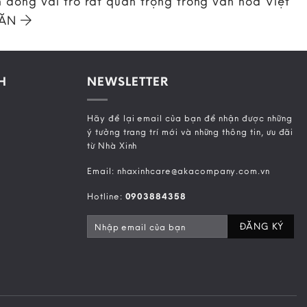
 đóng vai trò rất quan trọng trong văn hóa Việt
 ĂN
H
NEWSLETTER
Hãy để lại email của bạn để nhận được những
ý tưởng trang trí mới và những thông tin, ưu đãi
từ Nhà Xinh
Email: nhaxinhcare@akacompany.com.vn
Hotline:
0903884358