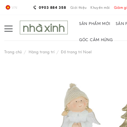
Skip
VN
0903 884 358
Giới thiệu
Khuyến mãi
Giảm gi
to
content
SẢN PHẨM MỚI
SẢN 
GÓC CẢM HỨNG
Trang chủ
/
Hàng trang trí
/
Đồ trang trí Noel