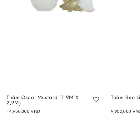
Thảm Oscar Mustard (1,9M X
Thảm Reo L
2,9M)
14,950,000
VND
9,900,000
VN
Add to
wishlist