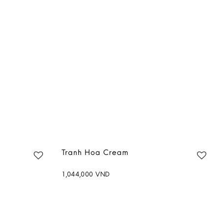
Tranh Hoa Cream
1,044,000
VND
Add to
Add to
wishlist
wishlist