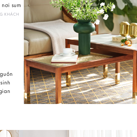
 nơi sum
G KHÁCH
nguồn
sinh
gian