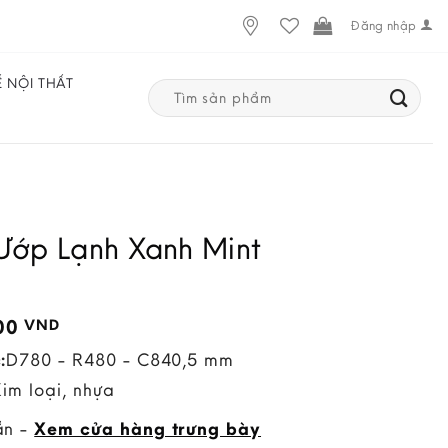
Đăng nhập
Ế NỘI THẤT
Search
for:
Ướp Lạnh Xanh Mint
000
VND
:
D780 - R480 - C840,5 mm
Kim loại, nhựa
ẵn -
Xem cửa hàng trưng bày