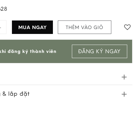
628
Lạnh Xanh Mint quantity
MUA NGAY
THÊM VÀO GIỎ
Add to
ĐĂNG KÝ NGAY
hi đăng ký thành viên
wishlist
 & lắp đặt