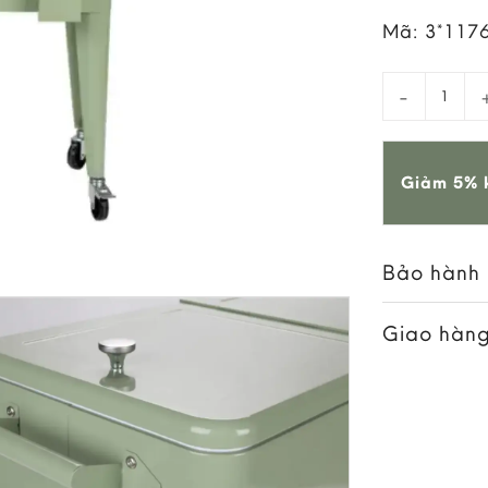
Mã:
3*117
Thùng Ướp 
Giảm 5% k
Bảo hành
Giao hàng