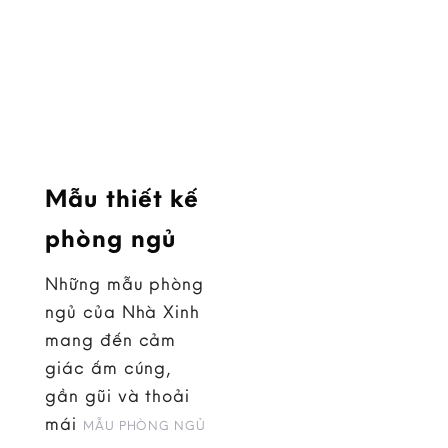
Mẫu thiết kế
phòng ngủ
Những mẫu phòng
ngủ của Nhà Xinh
mang đến cảm
giác ấm cúng,
gần gũi và thoải
mái
MẪU PHÒNG NGỦ