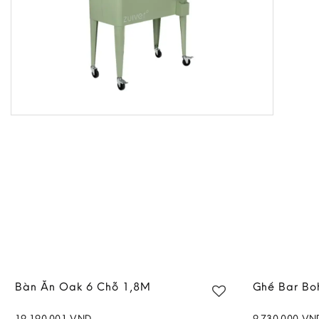
Bàn Ăn Oak 6 Chỗ 1,8M
Ghế Bar Bo
19,190,001
VND
9,730,000
VN