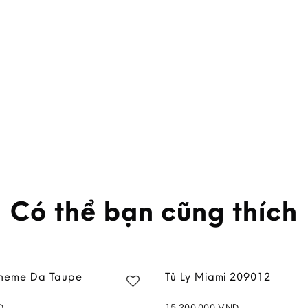
Có thể bạn cũng thích
heme Da Taupe
Tủ Ly Miami 209012
D
15,200,000
VND