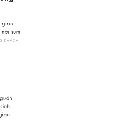
 gian
 nơi sum
G KHÁCH
nguồn
sinh
gian