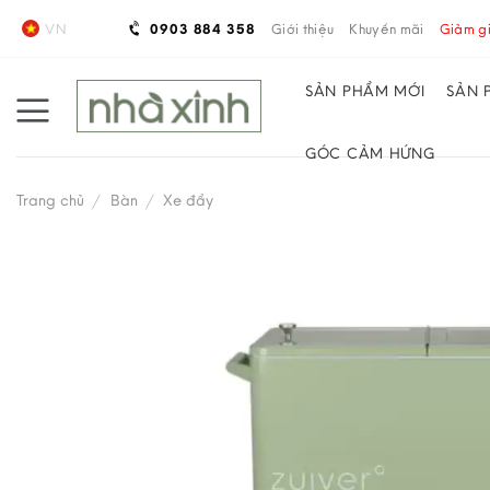
Skip
VN
0903 884 358
Giới thiệu
Khuyến mãi
Giảm gi
to
content
SẢN PHẨM MỚI
SẢN 
GÓC CẢM HỨNG
Trang chủ
/
Bàn
/
Xe đẩy