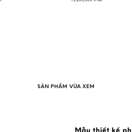
Add to
wishlist
SẢN PHẨM VỪA XEM
Mẫu thiết kế p