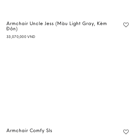
Armchair Uncle Jess (Màu Light Gray, Kèm
Đôn)
33,070,000
VND
Add to
wishlist
Armchair Comfy Sls