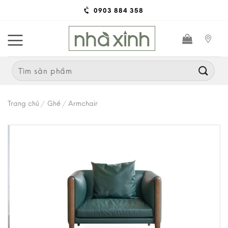
Skip
0903 884 358
to
content
Search
for:
Trang chủ
/
Ghế
/
Armchair