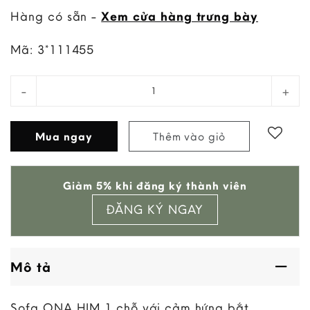
Hàng có sẵn -
Xem cửa hàng trưng bày
Mã:
3*111455
Sofa Ona Him 1 Chỗ (Da Teal S4, Kèm 1 Gối) quantit
Mua ngay
Thêm vào giỏ
Add to
Giảm 5% khi đăng ký thành viên
wishlist
ĐĂNG KÝ NGAY
Mô tả
Sofa ONA HIM 1 chỗ với cảm hứng bắt