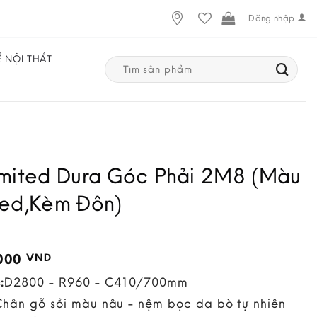
Đăng nhập
Ế NỘI THẤT
Search
for:
imited Dura Góc Phải 2M8 (Màu
Red,Kèm Đôn)
,000
VND
:
D2800 - R960 - C410/700mm
Chân gỗ sồi màu nâu - nệm bọc da bò tự nhiên