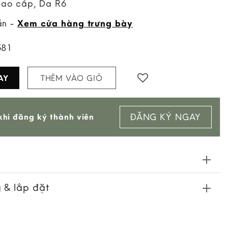
cao cấp, Da R6
ẵn -
Xem cửa hàng trưng bày
581
AY
THÊM VÀO GIỎ
Add to
ĐĂNG KÝ NGAY
hi đăng ký thành viên
wishlist
 & lắp đặt