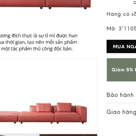
Hàng có s
Mã:
3*110
MUA NG
Giảm 5% k
Bảo hành
Giao hàng