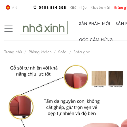
Skip
VN
0903 884 358
Giới thiệu
Khuyến mãi
Giảm gi
to
content
SẢN PHẨM MỚI
SẢN 
GÓC CẢM HỨNG
Trang chủ
/
Phòng khách
/
Sofa
/
Sofa góc