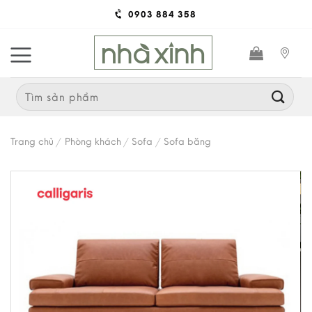
Skip
0903 884 358
to
content
Search
for:
Trang chủ
/
Phòng khách
/
Sofa
/
Sofa băng