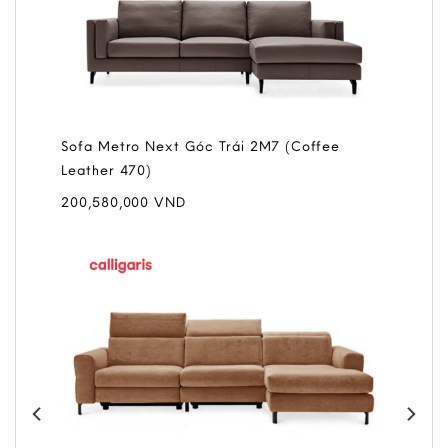
hân Gold
Sofa Metro Next Góc Trái 2M7 (Coffee
Sofa No
Leather 470)
Emotion 
200,580,000
VND
223,170