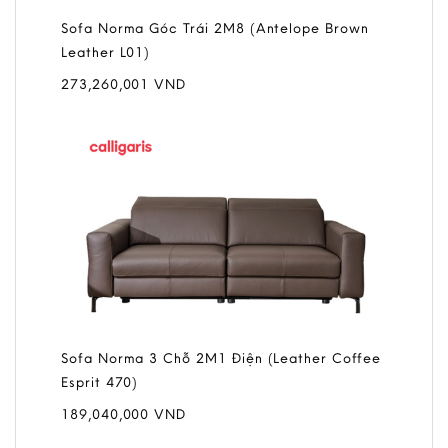
Sofa Norma Góc Trái 2M8 (Antelope Brown
Sofa La
Leather L01)
250,540
273,260,001
VND
Sofa Norma 3 Chỗ 2M1 Điện (Leather Coffee
Sofa La
Esprit 470)
Leather 
189,040,000
VND
250,540