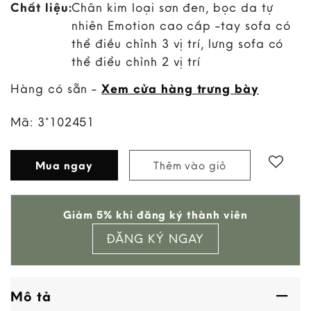
Chất liệu:
Chân kim loại sơn đen, bọc da tự
nhiên Emotion cao cấp -tay sofa có
thể điều chỉnh 3 vị trí, lưng sofa có
thể điểu chỉnh 2 vị trí
Hàng có sẵn -
Xem cửa hàng trưng bày
Mã:
3*102451
Mua ngay
Thêm vào giỏ
Add to
Giảm 5% khi đăng ký thành viên
wishlist
ĐĂNG KÝ NGAY
Mô tả