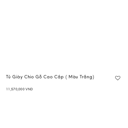
Tủ Giày Chio Gỗ Cao Cấp ( Màu Trắng)
11,570,000
VND
Add to
wishlist