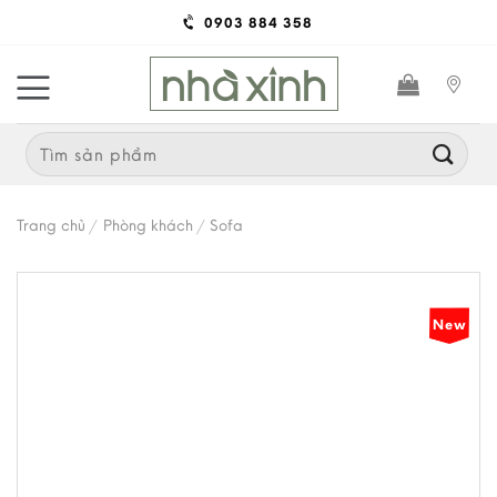
Skip
0903 884 358
to
content
Search
for:
Trang chủ
/
Phòng khách
/
Sofa
New