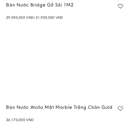
Bàn Nước Bridge Gỗ Sồi 1M2
Price
29,900,000
VND
–
31,900,000
VND
range:
Add to
29,900,000 VND
wishlist
through
31,900,000 VND
Bàn Nước Atollo Mặt Marble Trắng Chân Gold
36,170,000
VND
Add to
wishlist