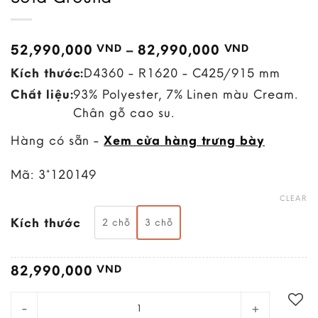
Price
52,990,000
–
82,990,000
VND
VND
range:
Kích thước:
D4360 - R1620 - C425/915 mm
52,990,0
through
Chất liệu:
93% Polyester, 7% Linen màu Cream.
82,990,0
Chân gỗ cao su.
Hàng có sẵn -
Xem cửa hàng trưng bày
Mã:
3*120149
CLEAR
Kích thước
2 chỗ
3 chỗ
82,990,000
VND
Sofa Ground quantity