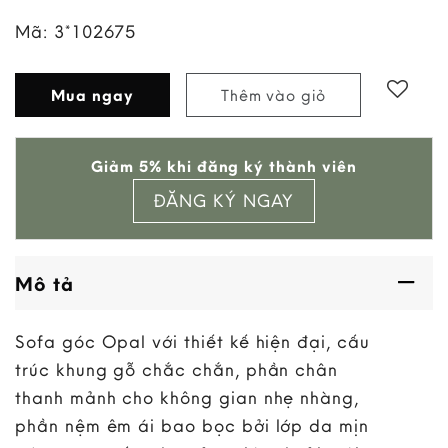
Mã:
3*102675
Mua ngay
Thêm vào giỏ
Add to
Giảm 5% khi đăng ký thành viên
wishlist
ĐĂNG KÝ NGAY
Mô tả
Sofa góc Opal với thiết kế hiện đại, cấu
trúc khung gỗ chắc chắn, phần chân
thanh mảnh cho không gian nhẹ nhàng,
phần nệm êm ái bao bọc bởi lớp da mịn