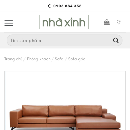
Skip
0903 884 358
to
content
Search
for:
Trang chủ
/
Phòng khách
/
Sofa
/
Sofa góc