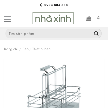
Skip
0903 884 358
to
content
Search
for:
Trang chủ
/
Bếp
/
Thiết bị bếp