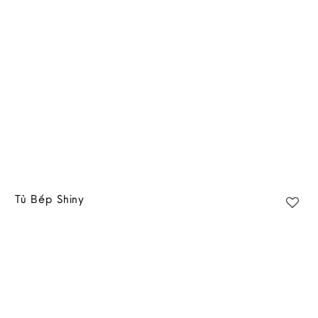
wishlist
Tủ Bếp Shiny
Add to
wishlist