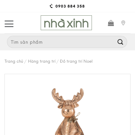
Skip
0903 884 358
to
content
Search
for:
Trang chủ
/
Hàng trang trí
/
Đồ trang trí Noel