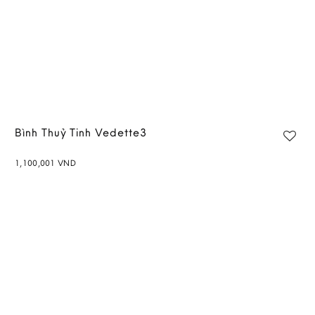
Bình Thuỷ Tinh Vedette3
1,100,001
VND
Add to
wishlist