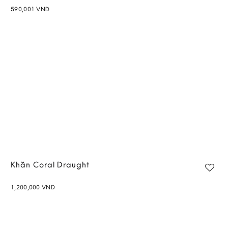
590,001
VND
Add to
wishlist
Khăn Coral Draught
1,200,000
VND
Add to
wishlist