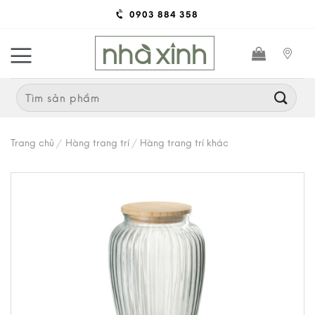
Skip
0903 884 358
to
content
Search
for:
Trang chủ
/
Hàng trang trí
/
Hàng trang trí khác