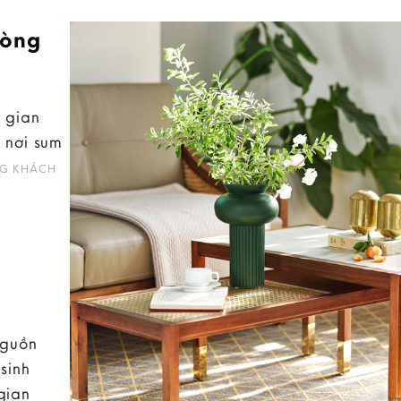
hòng
 gian
 nơi sum
G KHÁCH
nguồn
sinh
gian