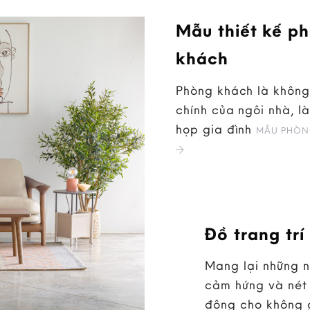
Mẫu thiết kế p
khách
Phòng khách là không
chính của ngôi nhà, là
họp gia đình
MẪU PHÒN
Đồ trang trí
Mang lại những 
cảm hứng và nét 
động cho không 