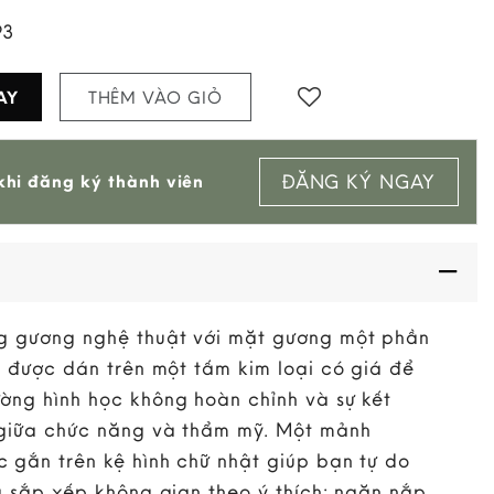
93
AY
THÊM VÀO GIỎ
Add to
ĐĂNG KÝ NGAY
hi đăng ký thành viên
wishlist
g gương nghệ thuật với mặt gương một phần
òn được dán trên một tấm kim loại có giá để
ờng hình học không hoàn chỉnh và sự kết
 giữa chức năng và thẩm mỹ. Một mảnh
 gắn trên kệ hình chữ nhật giúp bạn tự do
và sắp xếp không gian theo ý thích: ngăn nắp