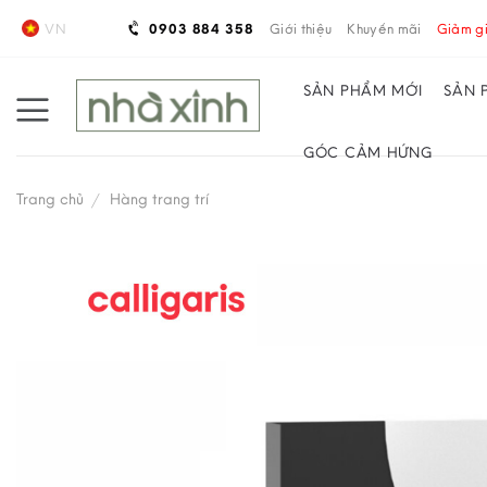
Skip
VN
0903 884 358
Giới thiệu
Khuyến mãi
Giảm gi
to
content
SẢN PHẨM MỚI
SẢN 
GÓC CẢM HỨNG
Trang chủ
/
Hàng trang trí