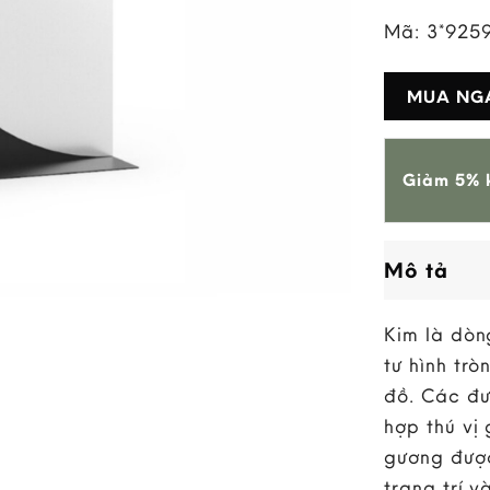
Mã:
3*925
MUA NG
Giảm 5% k
Mô tả
Kim là dòn
tư hình tr
đồ. Các đư
hợp thú vị
gương được
trang trí 