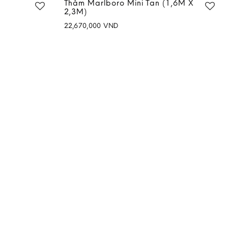
Thảm Marlboro Mini Tan (1,6M X
2,3M)
22,670,000
VND
Add to
Add to
wishlist
wishlist