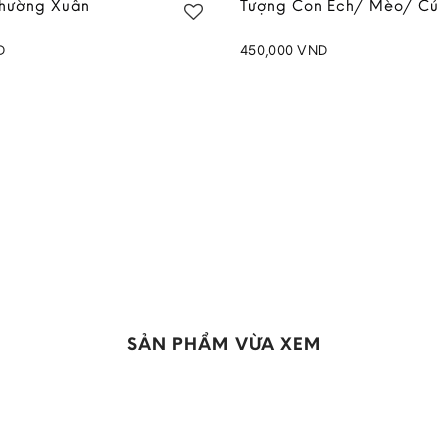
hường Xuân
Tượng Con Ếch/ Mèo/ Cú
D
450,000
VND
Add to
wishlist
SẢN PHẨM VỪA XEM