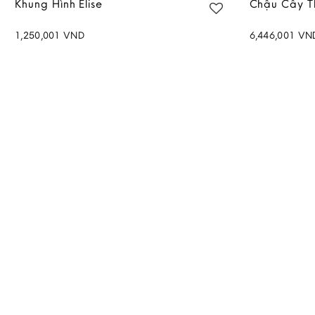
Khung Hình Elise
Chậu Cây T
1,250,001
VND
6,446,001
VN
Add to
wishlist