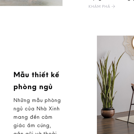
KHÁM PHÁ
Mẫu thiết kế
phòng ngủ
Những mẫu phòng
ngủ của Nhà Xinh
mang đến cảm
giác ấm cúng,
gần gũi và thoải