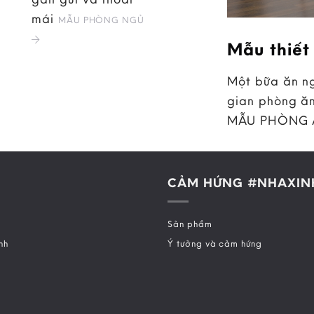
mái
MẪU PHÒNG NGỦ
Mẫu thiết
Một bữa ăn ng
gian phòng ăn
MẪU PHÒNG
CẢM HỨNG #NHAXIN
Sản phẩm
nh
Ý tưởng và cảm hứng