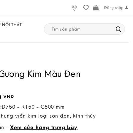
Đăng nhập
Ế NỘI THẤT
Search
for:
Gương Kim Màu Đen
0
VND
:
D750 - R150 - C500 mm
Khung viền kim loại sơn đen, kính thủy
ẵn -
Xem cửa hàng trưng bày