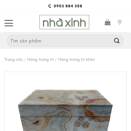
Skip
0903 884 358
to
content
Search
for:
Trang chủ
/
Hàng trang trí
/
Hàng trang trí khác