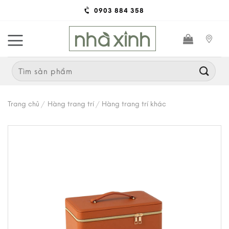
Skip
0903 884 358
to
content
Search
for:
Trang chủ
/
Hàng trang trí
/
Hàng trang trí khác