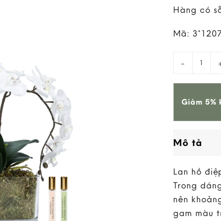
Hàng có s
Mã:
3*120
Hoa Tinh Dầ
Giảm 5% k
Mô tả
Lan hồ điệ
Trong dáng
nên khoảng
gam màu tr