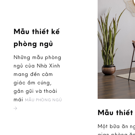
Mẫu thiết kế
phòng ngủ
Những mẫu phòng
ngủ của Nhà Xinh
mang đến cảm
giác ấm cúng,
gần gũi và thoải
mái
MẪU PHÒNG NGỦ
Mẫu thiết
Một bữa ăn ng
gian phòng ăn