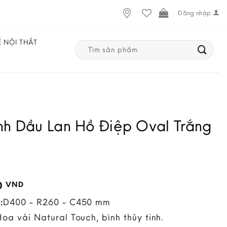
Đăng nhập
Ế NỘI THẤT
Search
for:
nh Dầu Lan Hồ Điệp Oval Trắng
0
VND
:
D400 - R260 - C450 mm
Hoa vải Natural Touch, bình thủy tinh.