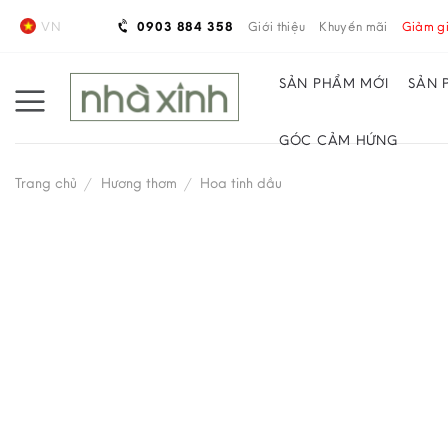
Skip
VN
0903 884 358
Giới thiệu
Khuyến mãi
Giảm gi
to
content
SẢN PHẨM MỚI
SẢN 
GÓC CẢM HỨNG
Trang chủ
/
Hương thơm
/
Hoa tinh dầu