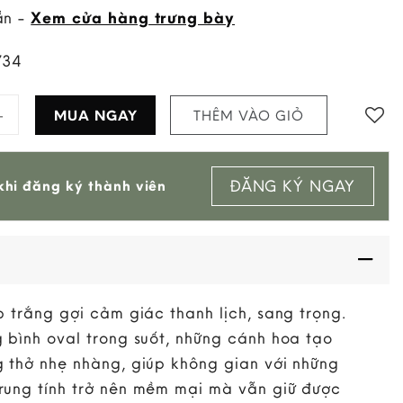
ẵn -
Xem cửa hàng trưng bày
734
u Lan Hồ Điệp Oval Trắng Ivory quantity
MUA NGAY
THÊM VÀO GIỎ
Add to
ĐĂNG KÝ NGAY
hi đăng ký thành viên
wishlist
p trắng gợi cảm giác thanh lịch, sang trọng.
 bình oval trong suốt, những cánh hoa tạo
 thở nhẹ nhàng, giúp không gian với những
ung tính trở nên mềm mại mà vẫn giữ được