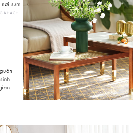
 nơi sum
G KHÁCH
nguồn
sinh
gian