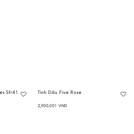
es Sfr41
Tinh Dầu Five Rose
2,900,001
VND
Add to
Add to
wishlist
wishlist