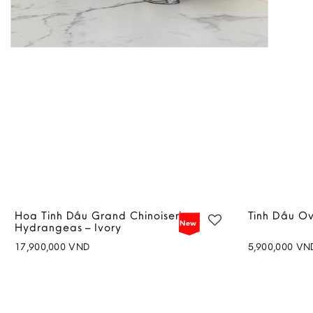
Hoa Tinh Dầu Grand Chinoiserie
Tinh Dầu Ov
New
Hydrangeas – Ivory
17,900,000
VND
5,900,000
VN
Add to
wishlist