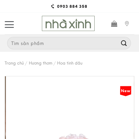
Skip
0903 884 358
to
content
Search
for:
Trang chủ
/
Hương thơm
/
Hoa tinh dầu
New