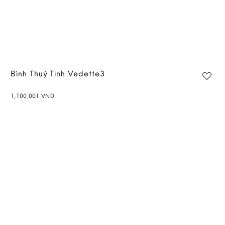
Bình Thuỷ Tinh Vedette3
1,100,001
VND
Add to
wishlist