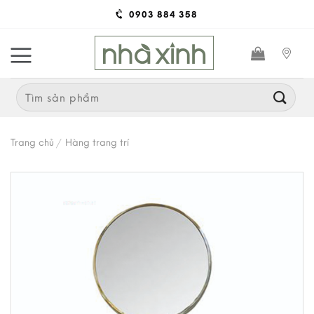
Skip
0903 884 358
to
content
Search
for:
Trang chủ
/
Hàng trang trí