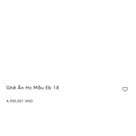
wishlist
Ghế Ăn Hc Mẫu Eb 18
4,900,001
VND
Add to
wishlist