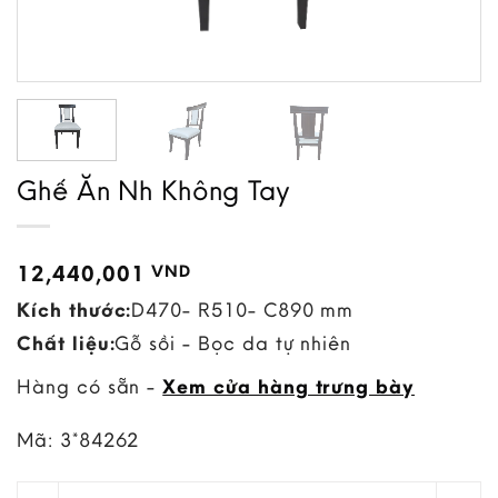
Ghế Ăn Nh Không Tay
12,440,001
VND
Kích thước:
D470- R510- C890 mm
Chất liệu:
Gỗ sồi - Bọc da tự nhiên
Hàng có sẵn -
Xem cửa hàng trưng bày
Mã:
3*84262
Ghế Ăn Nh Không Tay quantity