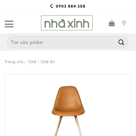
Skip
0903 884 358
to
content
Search
for:
Trang chủ
/
Ghế
/
Ghế ăn