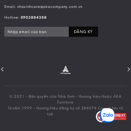
Email: nhaxinhcare@akacompany.com.vn
Hotline:
0903884358
© 2021 - Bản quyền của Nhà Xinh - thương hiệu thuộc AKA
Furniture
Từ năm 1999 - thương hiệu đăng ký số 284074 Cục sở hữu trí
tuệ