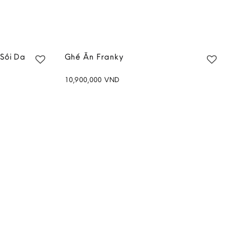
Sồi Da
Ghế Ăn Franky
10,900,000
VND
Add to
Add to
wishlist
wishlist