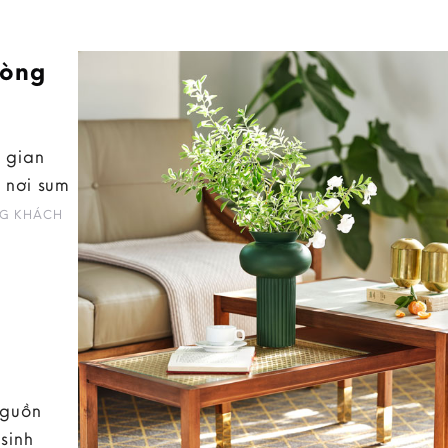
hòng
 gian
 nơi sum
G KHÁCH
nguồn
sinh