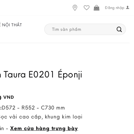
Đăng nhập
Ế NỘI THẤT
Search
for:
 Taura E0201 Éponji
0
VND
:
D572 - R552 - C730 mm
Bọc vải cao cấp, khung kim loại
ẵn -
Xem cửa hàng trưng bày