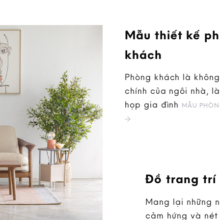
Mẫu thiết kế p
khách
Phòng khách là không
chính của ngôi nhà, là
họp gia đình
MẪU PHÒN
Đồ trang trí
Mang lại những 
cảm hứng và nét 