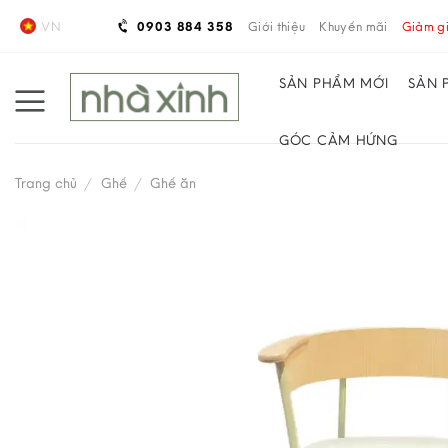
Skip
VN
0903 884 358
Giới thiệu
Khuyến mãi
Giảm gi
to
content
SẢN PHẨM MỚI
SẢN 
GÓC CẢM HỨNG
Trang chủ
/
Ghế
/
Ghế ăn