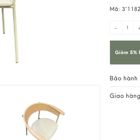
Mã:
3*118
Ghế Ăn Taur
Giảm 5% k
Bảo hành
Giao hàng