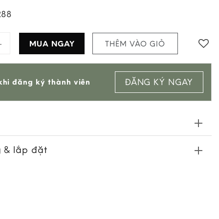
288
a E0201 Éponji quantity
MUA NGAY
THÊM VÀO GIỎ
Add to
ĐĂNG KÝ NGAY
hi đăng ký thành viên
wishlist
 & lắp đặt