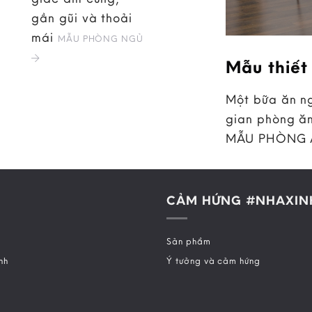
gần gũi và thoải
mái
MẪU PHÒNG NGỦ
Mẫu thiết
Một bữa ăn ng
gian phòng ăn
MẪU PHÒNG
CẢM HỨNG #NHAXIN
Sản phẩm
nh
Ý tưởng và cảm hứng