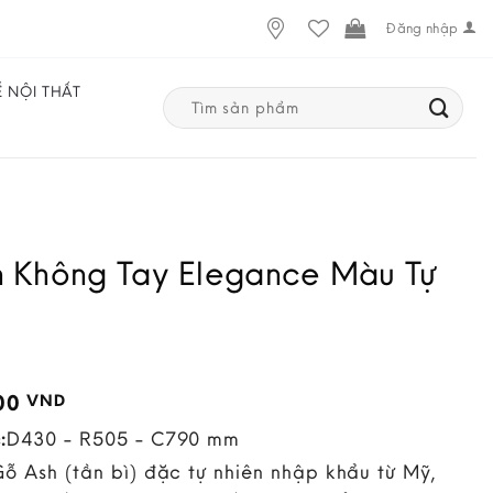
Đăng nhập
Ế NỘI THẤT
Search
for:
 Không Tay Elegance Màu Tự
000
VND
:
D430 - R505 - C790 mm
Gỗ Ash (tần bì) đặc tự nhiên nhập khẩu từ Mỹ,