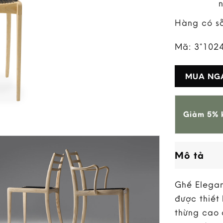
Hàng có s
Mã:
3*102
MUA NG
Giảm 5% k
Mô tả
Ghế Elegan
được thiết 
thừng cao 