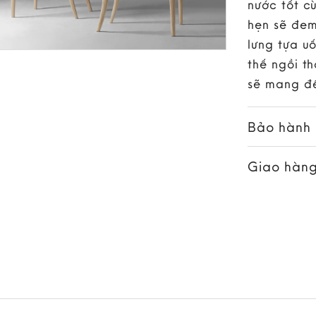
nước tốt c
hẹn sẽ đem
lưng tựa u
thế ngồi th
sẽ mang đế
Bảo hành
Giao hàng