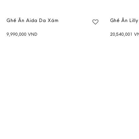
Ghế Ăn Aida Da Xám
Ghế Ăn Lilly
9,990,000
VND
20,540,001
V
Add to
wishlist