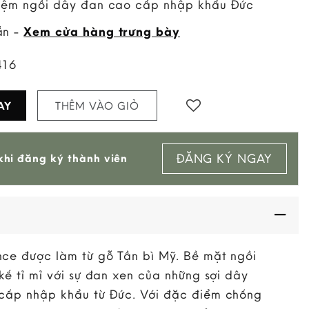
nệm ngồi dây đan cao cấp nhập khẩu Đức
ẵn -
Xem cửa hàng trưng bày
416
AY
THÊM VÀO GIỎ
Add to
ĐĂNG KÝ NGAY
hi đăng ký thành viên
wishlist
ce được làm từ gỗ Tần bì Mỹ. Bề mặt ngồi
kế tỉ mỉ với sự đan xen của những sợi dây
cấp nhập khẩu từ Đức. Với đặc điểm chống