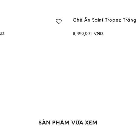
Ghế Ăn Saint Tropez Trắn
ND
8,490,001
VND
Add to
wishlist
SẢN PHẨM VỪA XEM