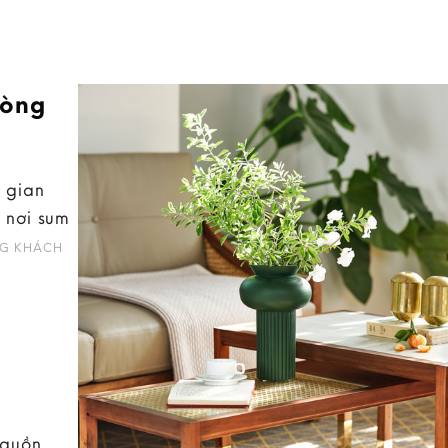
hòng
 gian
 nơi sum
G KHÁCH
nguồn