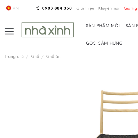
Skip
VN
0903 884 358
Giới thiệu
Khuyến mãi
Giảm gi
to
content
SẢN PHẨM MỚI
SẢN 
GÓC CẢM HỨNG
Trang chủ
/
Ghế
/
Ghế ăn