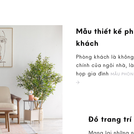
Mẫu thiết kế p
khách
Phòng khách là không
chính của ngôi nhà, là
họp gia đình
MẪU PHÒN
Đồ trang trí
Mang lại những 