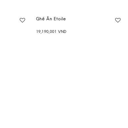
g
Ghế Ăn Etoile
19,190,001
VND
Add to
Add to
wishlist
wishlist