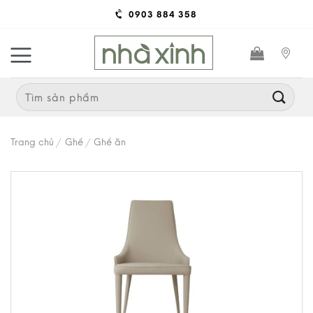
Skip
0903 884 358
to
content
Search
for:
Trang chủ
/
Ghế
/
Ghế ăn