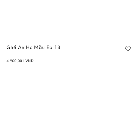
Ghế Ăn Hc Mẫu Eb 18
4,900,001
VND
Add to
wishlist