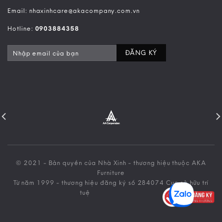
Email: nhaxinhcare@akacompany.com.vn
Hotline:
0903884358
© 2021 - Bản quyền của Nhà Xinh - thương hiệu thuộc AKA
Furniture
Từ năm 1999 - thương hiệu đăng ký số 284074 Cục sở hữu trí
tuệ