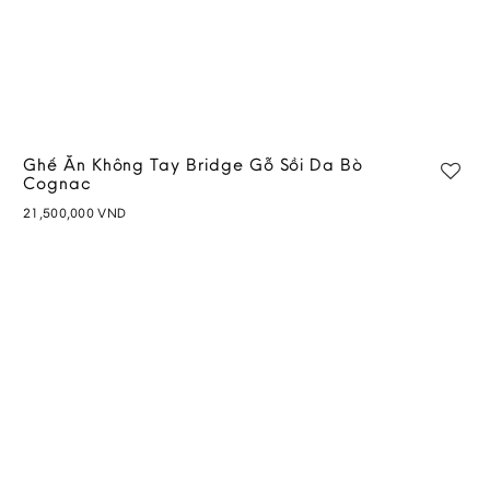
Ghế Ăn Không Tay Bridge Gỗ Sồi Da Bò
Cognac
21,500,000
VND
Add to
wishlist