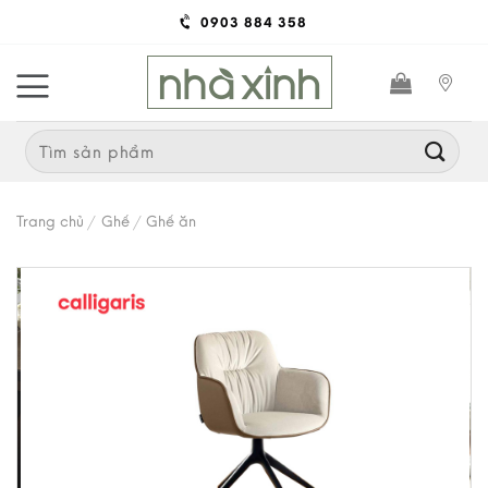
Skip
0903 884 358
to
content
Search
for:
Trang chủ
/
Ghế
/
Ghế ăn