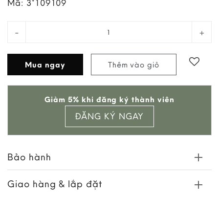
Mã:
3*109109
Ghế Ăn Cocoon Bi-180 Da/Vải L01-S0Z quantity
Mua ngay
Thêm vào giỏ
Add to
Giảm 5% khi đăng ký thành viên
wishlist
ĐĂNG KÝ NGAY
Bảo hành
Giao hàng & lắp đặt