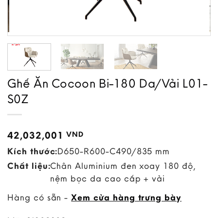
Ghế Ăn Cocoon Bi-180 Da/Vải L01-
S0Z
42,032,001
VND
Kích thước:
D650-R600-C490/835 mm
Chất liệu:
Chân Aluminium đen xoay 180 độ,
nệm bọc da cao cấp + vải
Hàng có sẵn -
Xem cửa hàng trưng bày