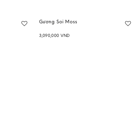
Gương Soi Moss
3,090,000
VND
Add to
Add to
wishlist
wishlist