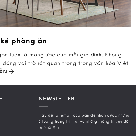
 kế phòng ăn
on luôn là mong ước của mỗi gia đình. Không
 đóng vai trò rất quan trọng trong văn hóa Việt
 ĂN
H
NEWSLETTER
Hãy để lại email của bạn để nhận được những
ý tưởng trang trí mới và những thông tin, ưu đãi
từ Nhà Xinh