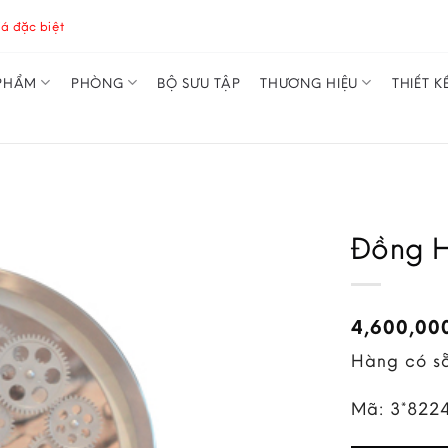
á đặc biệt
PHẨM
PHÒNG
BỘ SƯU TẬP
THƯƠNG HIỆU
THIẾT K
Đồng H
4,600,00
Hàng có s
Mã:
3*822