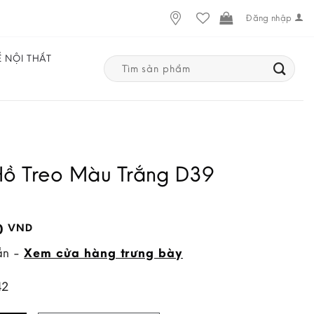
Đăng nhập
Ế NỘI THẤT
Search
for:
ồ Treo Màu Trắng D39
0
VND
ẵn -
Xem cửa hàng trưng bày
42