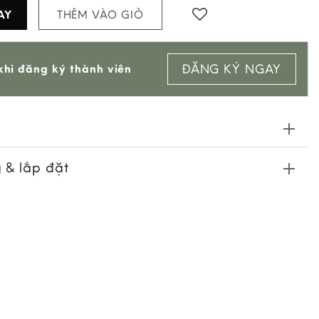
AY
THÊM VÀO GIỎ
Add to
ĐĂNG KÝ NGAY
hi đăng ký thành viên
wishlist
 & lắp đặt