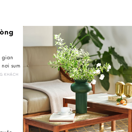
hòng
 gian
 nơi sum
G KHÁCH