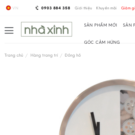
Skip
VN
0903 884 358
Giới thiệu
Khuyến mãi
Giảm gi
to
content
SẢN PHẨM MỚI
SẢN 
GÓC CẢM HỨNG
Trang chủ
/
Hàng trang trí
/
Đồng hồ