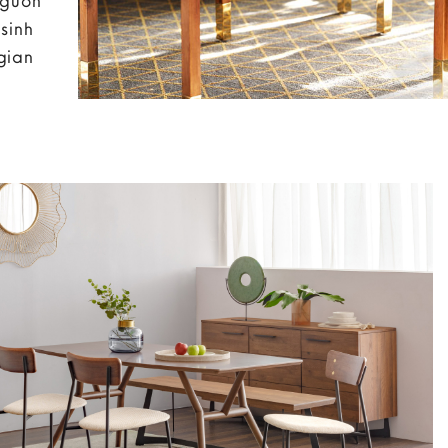
nguồn
sinh
gian