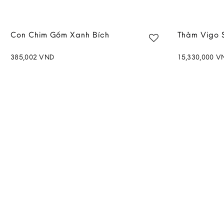
Con Chim Gốm Xanh Bích
Thảm Vigo 
385,002
VND
15,330,000
V
Add to
wishlist