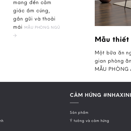
mang đến cảm
giác ấm cúng,
gần gũi và thoải
mái
MẪU PHÒNG NGỦ
Mẫu thiết
Một bữa ăn ng
gian phòng ăn
MẪU PHÒNG
CẢM HỨNG #NHAXIN
Sản phẩm
nh
Ý tưởng và cảm hứng