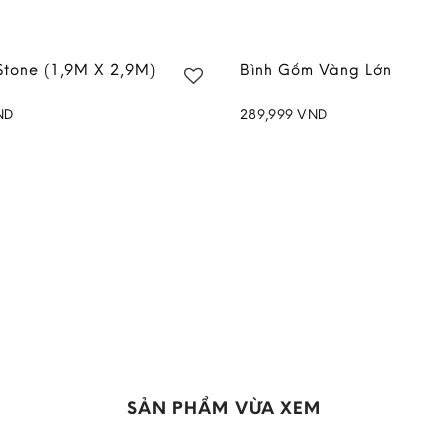
Stone (1,9M X 2,9M)
Bình Gốm Vàng Lớn
ND
289,999
VND
Add to
wishlist
SẢN PHẨM VỪA XEM