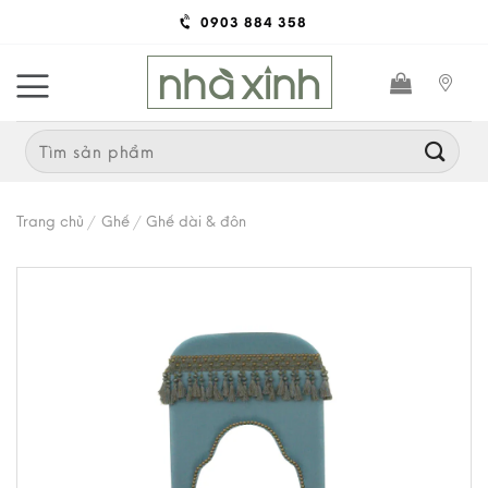
Skip
0903 884 358
to
content
Search
for:
Trang chủ
/
Ghế
/
Ghế dài & đôn