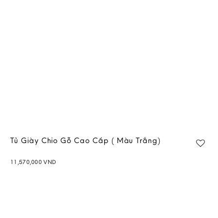
wishlist
Tủ Giày Chio Gỗ Cao Cấp ( Màu Trắng)
11,570,000
VND
Add to
wishlist