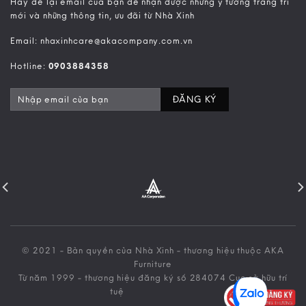
Hãy để lại email của bạn để nhận được những ý tưởng trang trí
mới và những thông tin, ưu đãi từ Nhà Xinh
Email: nhaxinhcare@akacompany.com.vn
Hotline:
0903884358
© 2021 - Bản quyền của Nhà Xinh - thương hiệu thuộc AKA
Furniture
Từ năm 1999 - thương hiệu đăng ký số 284074 Cục sở hữu trí
tuệ