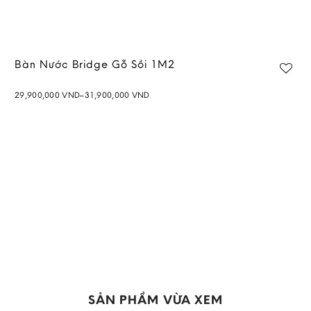
Bàn Nước Bridge Gỗ Sồi 1M2
Price
29,900,000
VND
–
31,900,000
VND
range:
Add to
29,900,000 VND
wishlist
through
31,900,000 VND
SẢN PHẨM VỪA XEM