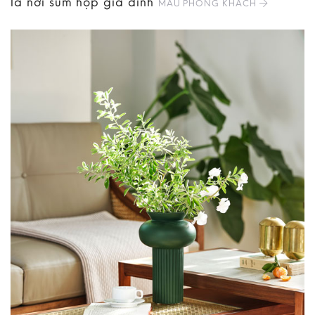
là nơi sum họp gia đình
MẪU PHÒNG KHÁCH