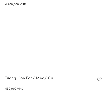
4,900,000
VND
Add to
wishlist
Tượng Con Ếch/ Mèo/ Cú
450,000
VND
Add to
wishlist