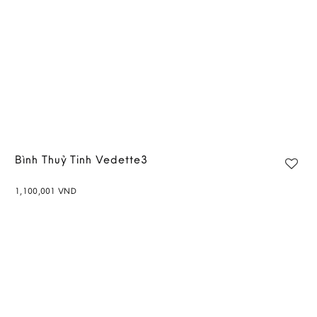
Bình Thuỷ Tinh Vedette3
1,100,001
VND
Add to
wishlist