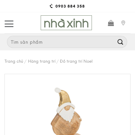
Skip
0903 884 358
to
content
Search
for:
Trang chủ
/
Hàng trang trí
/
Đồ trang trí Noel