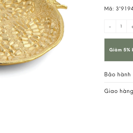
Mã:
3*919
Đĩa Pomegr
Giảm 5% k
Bảo hành
Giao hàng