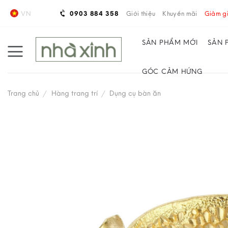
Skip
VN
0903 884 358
Giới thiệu
Khuyến mãi
Giảm gi
to
content
SẢN PHẨM MỚI
SẢN 
GÓC CẢM HỨNG
Trang chủ
/
Hàng trang trí
/
Dụng cụ bàn ăn