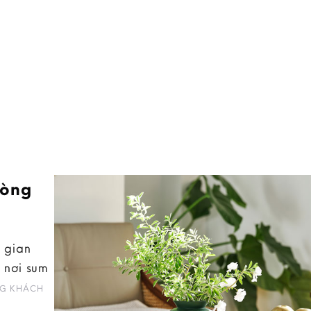
hòng
 gian
 nơi sum
G KHÁCH