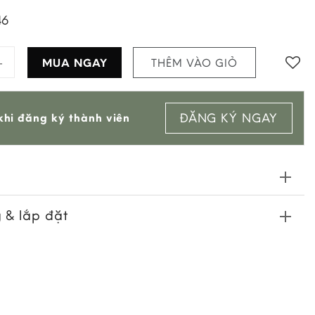
46
anate 175224 Mca quantity
MUA NGAY
THÊM VÀO GIỎ
Add to
ĐĂNG KÝ NGAY
hi đăng ký thành viên
wishlist
 & lắp đặt