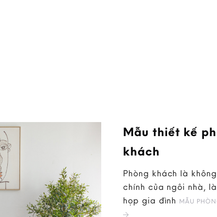
Mẫu thiết kế p
khách
Phòng khách là không
chính của ngôi nhà, là
họp gia đình
MẪU PHÒN