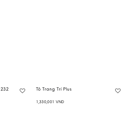
3232
Tô Trang Trí Plus
1,330,001
VND
Add to
Add to
wishlist
wishlist