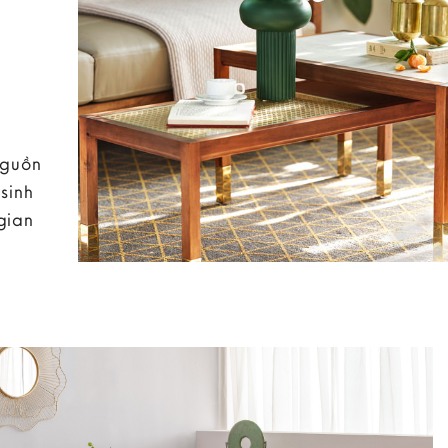
nguồn
sinh
gian