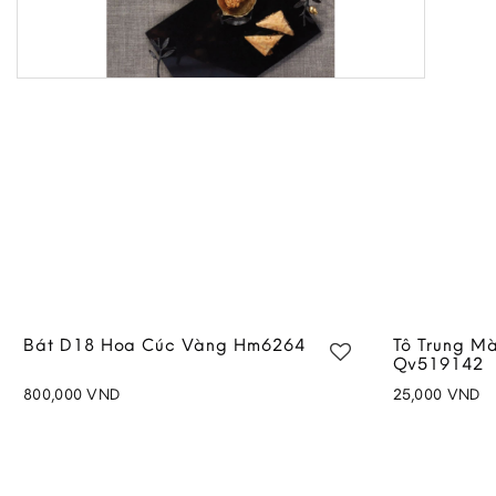
Bát D18 Hoa Cúc Vàng Hm6264
Tô Trung M
Qv519142
800,000
VND
25,000
VND
Add to
wishlist