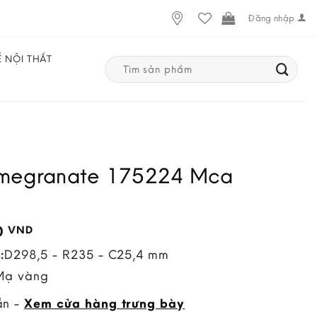
Đăng nhập
Ế NỘI THẤT
Search
for:
omegranate 175224 Mca
0
VND
:
D298,5 - R235 - C25,4 mm
Mạ vàng
ẵn -
Xem cửa hàng trưng bày