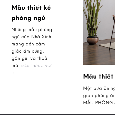
Mẫu thiết kế
phòng ngủ
Những mẫu phòng
ngủ của Nhà Xinh
mang đến cảm
giác ấm cúng,
gần gũi và thoải
mái
MẪU PHÒNG NGỦ
Mẫu thiết
Một bữa ăn ng
gian phòng ăn
MẪU PHÒNG