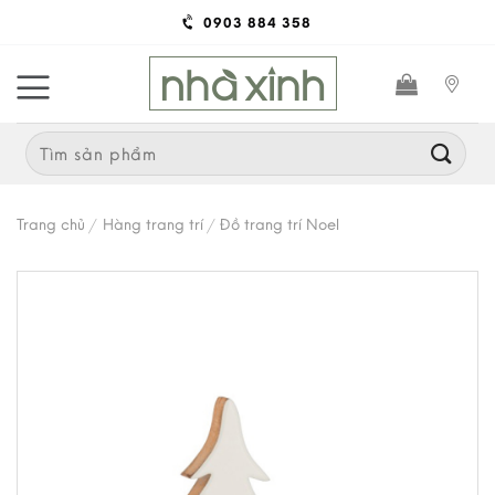
Skip
0903 884 358
to
content
Search
for:
Trang chủ
/
Hàng trang trí
/
Đồ trang trí Noel