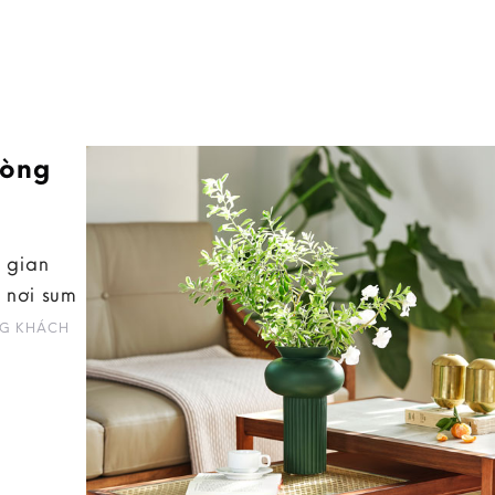
hòng
 gian
 nơi sum
G KHÁCH