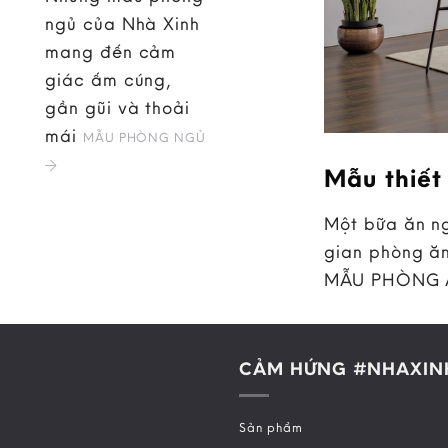
ngủ của Nhà Xinh
mang đến cảm
giác ấm cúng,
gần gũi và thoải
mái
MẪU PHÒNG NGỦ
Mẫu thiết
Một bữa ăn ng
gian phòng ăn
MẪU PHÒNG
CẢM HỨNG #NHAXIN
Sản phẩm