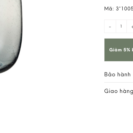
Mã:
3*100
Bình Thủy T
Giảm 5% k
Bảo hành
Giao hàng