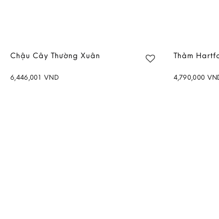
Chậu Cây Thường Xuân
Thảm Hartf
6,446,001
VND
4,790,000
VN