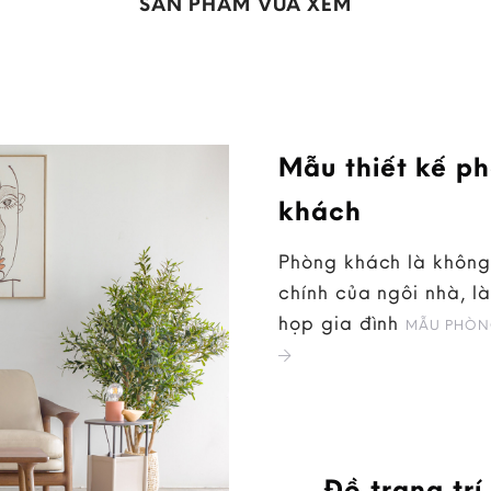
SẢN PHẨM VỪA XEM
Mẫu thiết kế p
khách
Phòng khách là không
chính của ngôi nhà, là
họp gia đình
MẪU PHÒN
Đồ trang trí