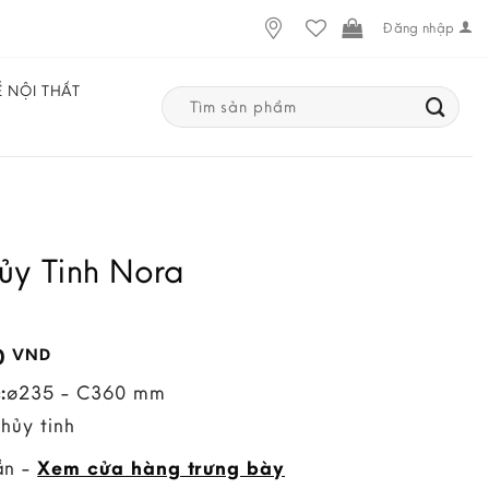
Đăng nhập
Ế NỘI THẤT
Search
for:
hủy Tinh Nora
0
VND
:
ø235 - C360 mm
Thủy tinh
ẵn -
Xem cửa hàng trưng bày