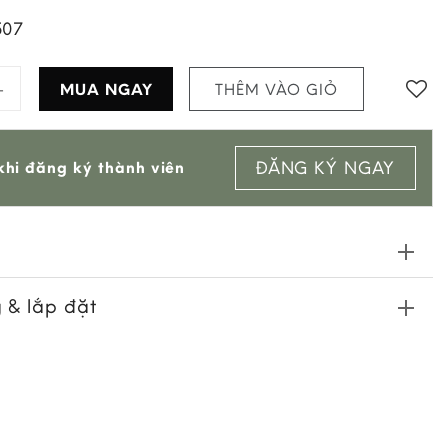
507
inh Nora quantity
MUA NGAY
THÊM VÀO GIỎ
ĐĂNG KÝ NGAY
hi đăng ký thành viên
 & lắp đặt