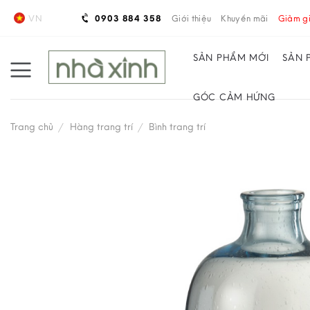
Skip
VN
0903 884 358
Giới thiệu
Khuyến mãi
Giảm gi
to
content
SẢN PHẨM MỚI
SẢN 
GÓC CẢM HỨNG
Trang chủ
/
Hàng trang trí
/
Bình trang trí