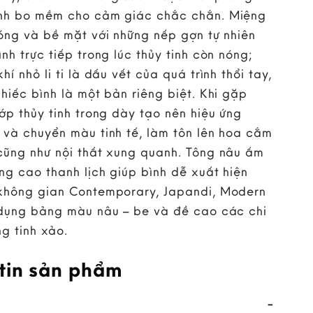
ạnh bo mềm cho cảm giác chắc chắn. Miệng
sóng và bề mặt với những nếp gợn tự nhiên
nh trực tiếp trong lúc thủy tinh còn nóng;
hí nhỏ li ti là dấu vết của quá trình thổi tay,
chiếc bình là một bản riêng biệt. Khi gặp
lớp thủy tinh trong dày tạo nên hiệu ứng
 và chuyển màu tinh tế, làm tôn lên hoa cắm
cũng như nội thất xung quanh. Tông nâu ấm
ng cao thanh lịch giúp bình dễ xuất hiện
không gian Contemporary, Japandi, Modern
 dụng bảng màu nâu – be và đề cao các chi
ng tinh xảo.
tin sản phẩm