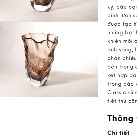
kỹ, các c
bình lượn 
được tạo hì
những bọt k
khiến mỗi 
ánh sáng, 
phản chiếu
bên trong 
kết hợp dá
trong các 
Classic sử
tiết thủ cô
Thông 
Chi tiết