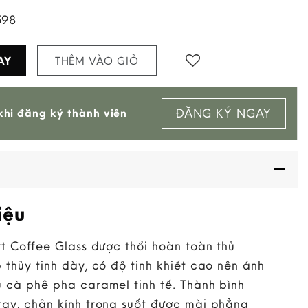
598
AY
THÊM VÀO GIỎ
Add to
ĐĂNG KÝ NGAY
hi đăng ký thành viên
wishlist
iệu
rt Coffee Glass được thổi hoàn toàn thủ
 thủy tinh dày, có độ tinh khiết cao nên ánh
u cà phê pha caramel tinh tế. Thành bình
tay, chân kính trong suốt được mài phẳng