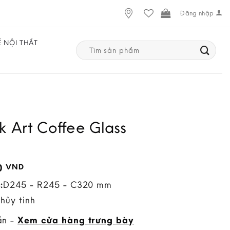
Đăng nhập
Ế NỘI THẤT
Search
for:
lk Art Coffee Glass
0
VND
:
D245 - R245 - C320 mm
Thủy tinh
ẵn -
Xem cửa hàng trưng bày