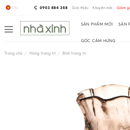
Skip
VN
0903 884 358
Giới thiệu
Khuyến mãi
Giảm gi
to
content
SẢN PHẨM MỚI
SẢN 
GÓC CẢM HỨNG
Trang chủ
/
Hàng trang trí
/
Bình trang trí