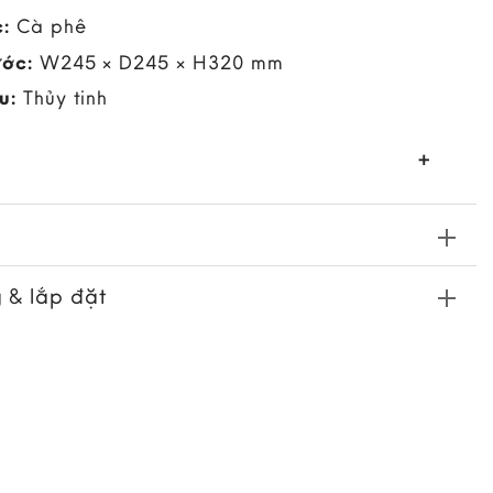
:
Cà phê
ước:
W245 × D245 × H320 mm
u:
Thủy tinh
 & lắp đặt