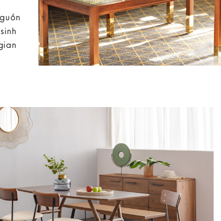
nguồn
sinh
gian