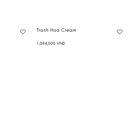
Tranh Hoa Cream
1,044,000
VND
Add to
Add to
wishlist
wishlist