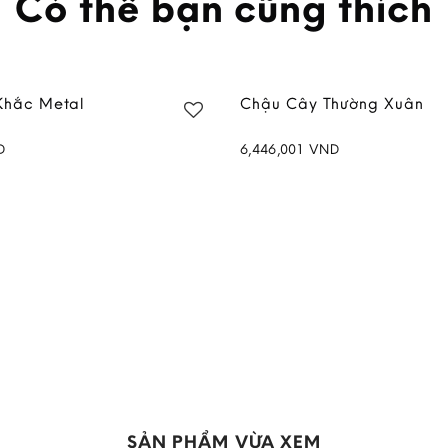
Có thể bạn cũng thích
Khắc Metal
Chậu Cây Thường Xuân
D
6,446,001
VND
Add to
wishlist
SẢN PHẨM VỪA XEM