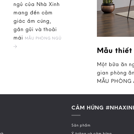
ngủ của Nhà Xinh
mang đến cảm
giác ấm cúng,
gần gũi và thoải
mái
MẪU PHÒNG NGỦ
Mẫu thiết
Một bữa ăn ng
gian phòng ăn
MẪU PHÒNG
CẢM HỨNG #NHAXIN
Sản phẩm
nh
Ý tưởng và cảm hứng