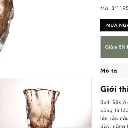
Mã:
3*119
MUA NG
Giảm 5% k
Mô tả
Giới th
Bình Silk A
công từ lớp
lên sắc nâ
dày, nặng 