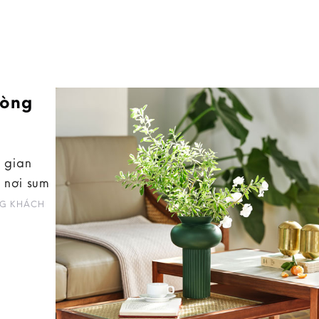
hòng
 gian
 nơi sum
G KHÁCH