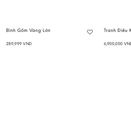
Bình Gốm Vàng Lớn
Tranh Điêu 
289,999
VND
6,900,000
VN
Add to
wishlist