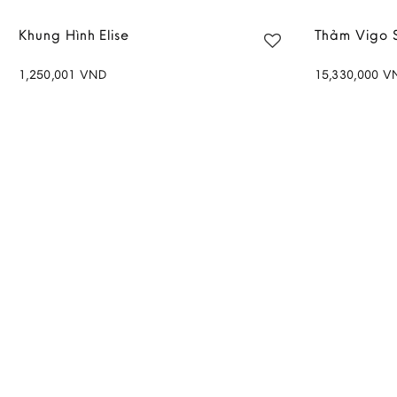
Khung Hình Elise
Thảm Vigo 
1,250,001
VND
15,330,000
V
Add to
wishlist