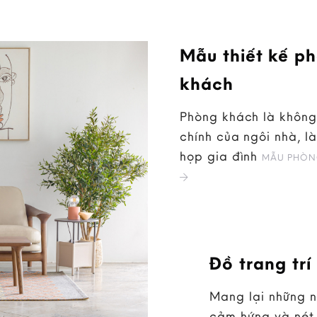
Mẫu thiết kế p
khách
Phòng khách là không
chính của ngôi nhà, là
họp gia đình
MẪU PHÒN
Đồ trang trí
Mang lại những 
cảm hứng và nét 