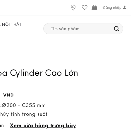
Đăng nhập
Ế NỘI THẤT
Search
for:
oa Cylinder Cao Lớn
1
VND
:
Ø200 - C355 mm
Thủy tinh trong suốt
ẵn -
Xem cửa hàng trưng bày