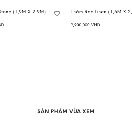
Stone (1,9M X 2,9M)
Thảm Reo Linen (1,6M X 2
ND
9,900,000
VND
Add to
wishlist
SẢN PHẨM VỪA XEM