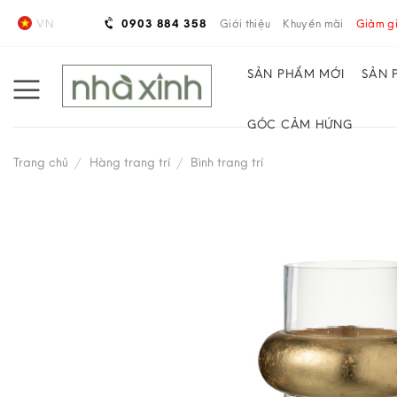
Skip
VN
0903 884 358
Giới thiệu
Khuyến mãi
Giảm gi
to
content
SẢN PHẨM MỚI
SẢN 
GÓC CẢM HỨNG
Trang chủ
/
Hàng trang trí
/
Bình trang trí