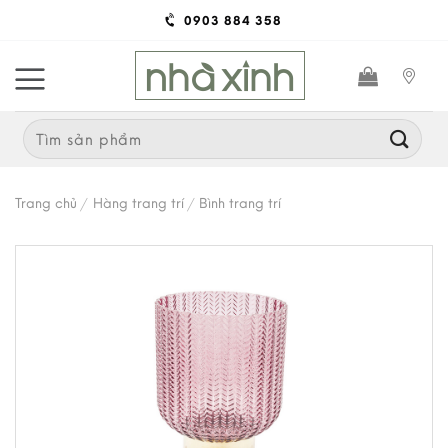
Skip
0903 884 358
to
content
Search
for:
Trang chủ
/
Hàng trang trí
/
Bình trang trí