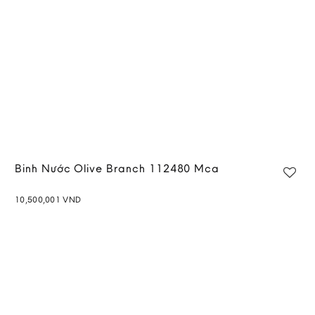
Binh Nước Olive Branch 112480 Mca
10,500,001
VND
Add to
wishlist