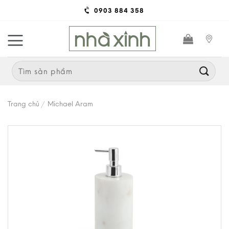
Skip
0903 884 358
to
content
Search
for:
Trang chủ
/
Michael Aram