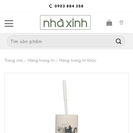
Skip
0903 884 358
to
content
Search
for:
Trang chủ
/
Hàng trang trí
/
Hàng trang trí khác