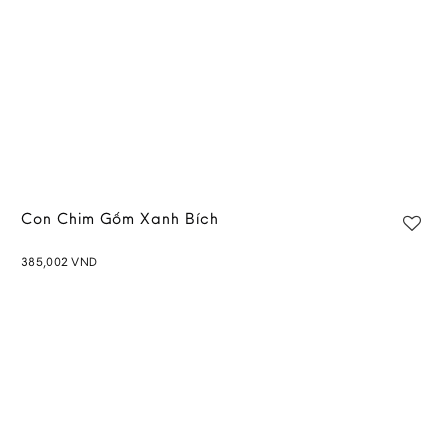
Con Chim Gốm Xanh Bích
385,002
VND
Add to
wishlist