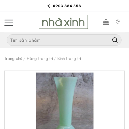
Skip
0903 884 358
to
content
Search
for:
Trang chủ
/
Hàng trang trí
/
Bình trang trí