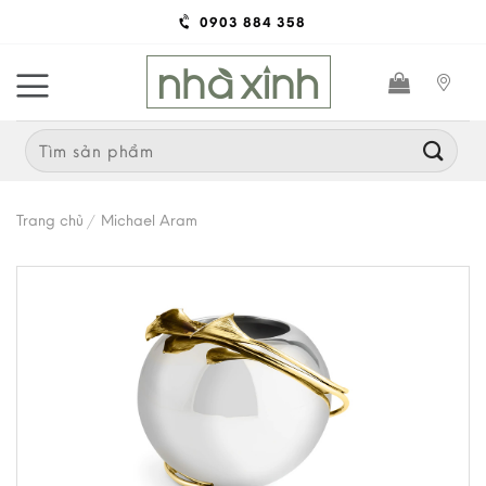
Skip
0903 884 358
to
content
Search
for:
Trang chủ
/
Michael Aram