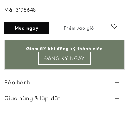
Mã:
3*98648
Mua ngay
Thêm vào giỏ
Giảm 5% khi đăng ký thành viên
ĐĂNG KÝ NGAY
Bảo hành
Giao hàng & lắp đặt