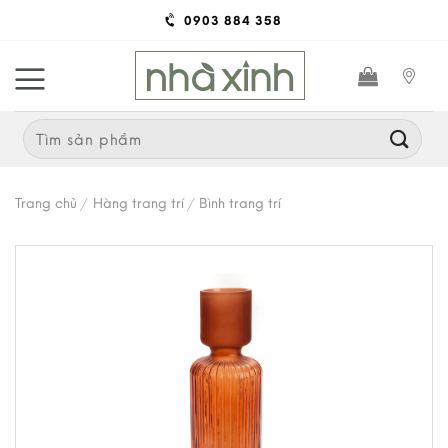
Skip
0903 884 358
to
content
Search
for:
Trang chủ
/
Hàng trang trí
/
Bình trang trí