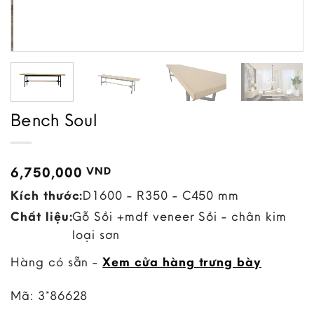
Bench Soul
6,750,000
VND
Kích thước:
D1600 - R350 - C450 mm
Chất liệu:
Gỗ Sồi +mdf veneer Sồi - chân kim
loại sơn
Hàng có sẵn -
Xem cửa hàng trưng bày
Mã:
3*86628