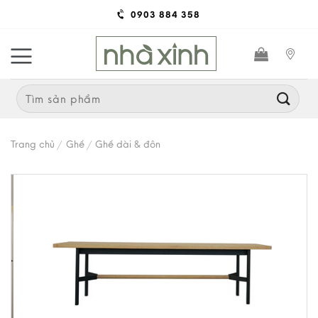
Skip
0903 884 358
to
content
Search
for:
Trang chủ
/
Ghế
/
Ghế dài & đôn