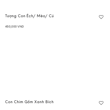
Tượng Con Ếch/ Mèo/ Cú
450,000
VND
Add to
wishlist
Con Chim Gốm Xanh Bích