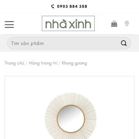
Skip
0903 884 358
to
content
Search
for:
Trang chủ
/
Hàng trang trí
/
Khung gương