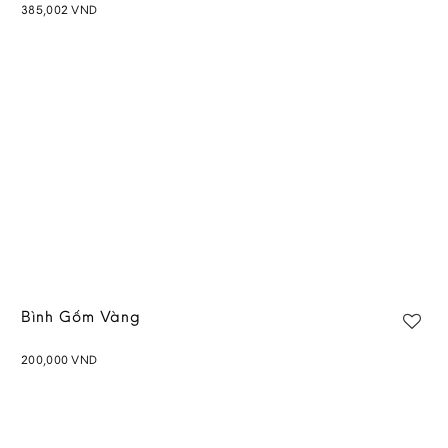
385,002
VND
Add to
wishlist
Bình Gốm Vàng
200,000
VND
Add to
wishlist