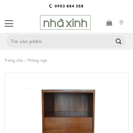
Skip
0903 884 358
to
content
Search
for:
Trang chủ
/
Phòng ngủ