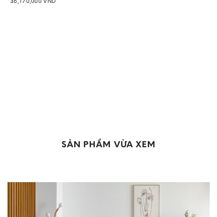
36,170,000
VND
Add to
wishlist
SẢN PHẨM VỪA XEM