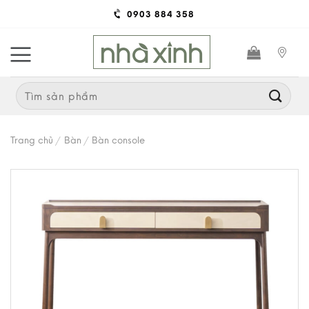
Skip
0903 884 358
to
content
Search
for:
Trang chủ
/
Bàn
/
Bàn console