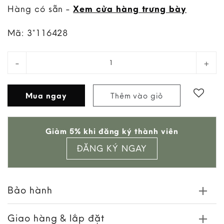
Hàng có sẵn -
Xem cửa hàng trưng bày
Mã:
3*116428
Bàn Console Hùng King quantity
Mua ngay
Thêm vào giỏ
Add to
Giảm 5% khi đăng ký thành viên
wishlist
ĐĂNG KÝ NGAY
Bảo hành
Giao hàng & lắp đặt