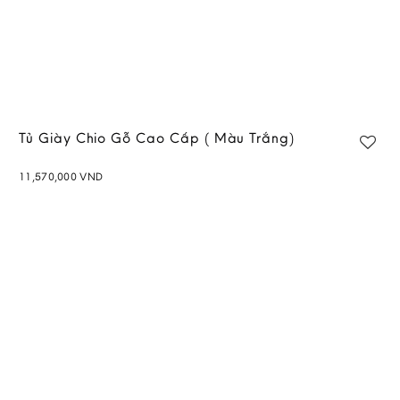
Tủ Giày Chio Gỗ Cao Cấp ( Màu Trắng)
11,570,000
VND
Add to
wishlist