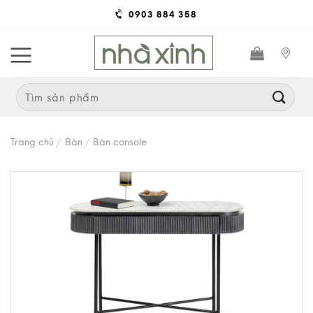
Skip
0903 884 358
to
content
Search
for:
Trang chủ
/
Bàn
/
Bàn console