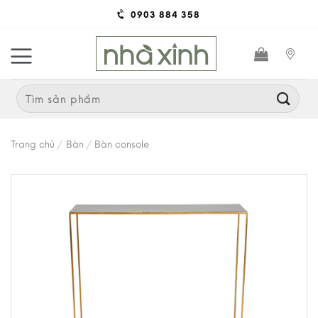
Skip
0903 884 358
to
content
Search
for:
Trang chủ
/
Bàn
/
Bàn console