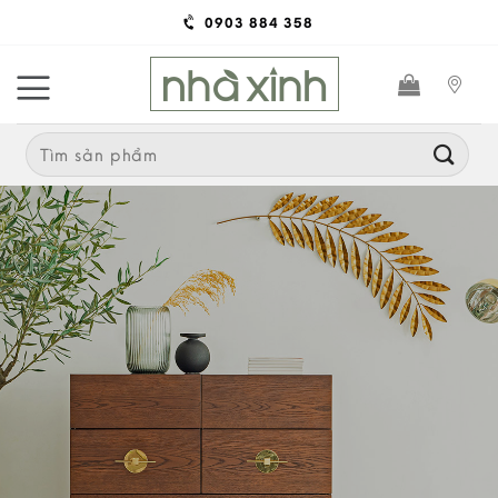
Skip
0903 884 358
to
content
Search
for: