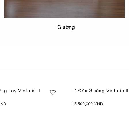
Giường
II 2.5 Chỗ Màu Nâu
Sofa Mây II 2 Chỗ Màu 
VND
21,900,000
VND