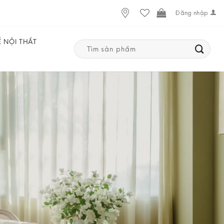
Đăng nhập
Ế NỘI THẤT
Search
for: