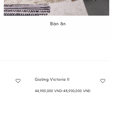
Bàn ăn
Xám
Arrmchair Mây II Màu Nâu
14,500,000
VND