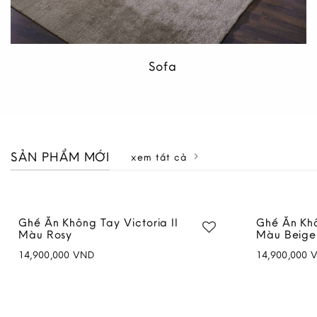
Sofa
SẢN PHẨM MỚI
xem tất cả
Tủ Áo Victoria II 1M8
Sofa Mây 
72,800,000
VND
24,900,000