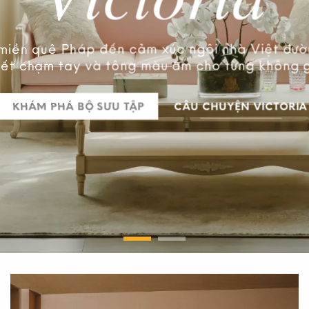
 cao cấp
miền quê Pháp đến cảm xúc ngôi nhà Việt đ
inh
tiết chạm tay và tông màu ấm cho từng không 
KHÁM PHÁ BỘ SƯU TẬP
CÂU CHUYỆN VICTORIA