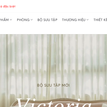
á đặc biệt
PHẨM
PHÒNG
BỘ SƯU TẬP
THƯƠNG HIỆU
THIẾT K
BỘ SƯU TẬP MỚI
Victoria
e