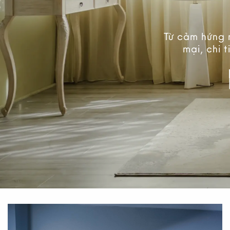
Bộ sưu tập hoa & hương thơm
Từ cảm hứng 
mới nhất đã có mặt tại Nhà X
mại, chi 