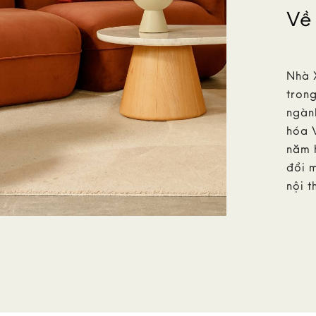
Về
Nhà 
trong
ngành
hóa 
năm 
đổi m
nội t