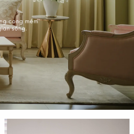
ường cong mềm
gian sống.