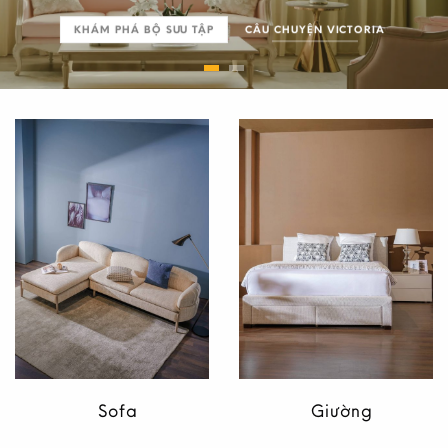
KHÁM PHÁ BỘ SƯU TẬP
CÂU CHUYỆN VICTORIA
XEM BỘ SƯU TẬP
Sofa
Giường