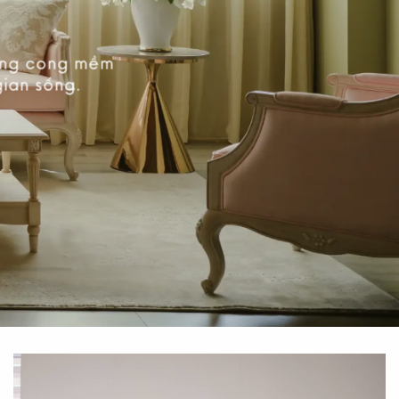
ường cong mềm
gian sống.