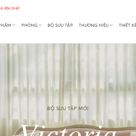
á đặc biệt
PHẨM
PHÒNG
BỘ SƯU TẬP
THƯƠNG HIỆU
THIẾT K
BỘ SƯU TẬP MỚI
Victoria
e