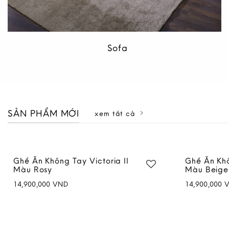
Sofa
SẢN PHẨM MỚI
xem tất cả
Tủ Áo Victoria II 1M8
Sofa Mây 
72,800,000
VND
24,900,000