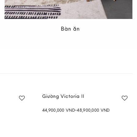
Bàn ăn
Xám
Arrmchair Mây II Màu Nâu
14,500,000
VND