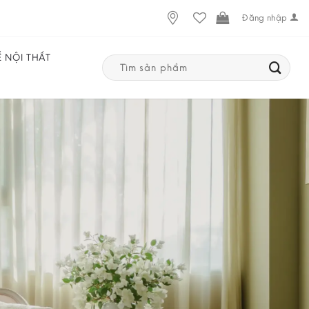
Đăng nhập
Ế NỘI THẤT
Search
for: