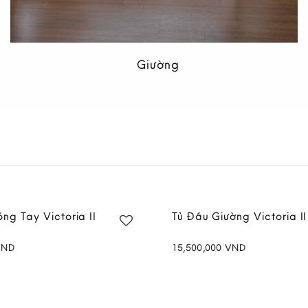
Giường
II 2.5 Chỗ Màu Nâu
Sofa Mây II 2 Chỗ Màu 
VND
21,900,000
VND