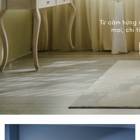
Bộ sưu tập hoa & hương thơm
Từ cảm hứng 
mới nhất đã có mặt tại Nhà X
mại, chi 