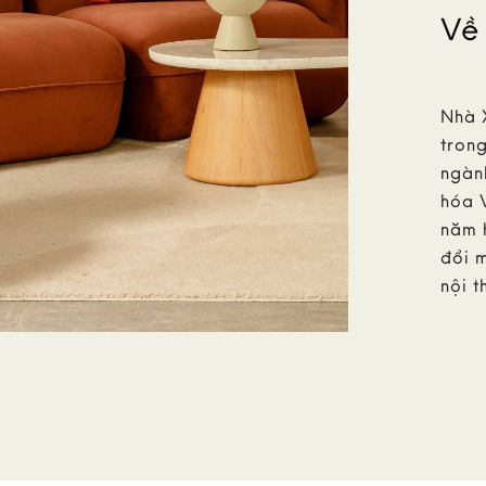
Về
Nhà 
trong
ngành
hóa 
năm 
đổi m
nội t