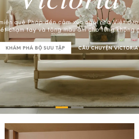
 cao cấp
miền quê Pháp đến cảm xúc ngôi nhà Việt đ
inh
tiết chạm tay và tông màu ấm cho từng không 
KHÁM PHÁ BỘ SƯU TẬP
CÂU CHUYỆN VICTORIA