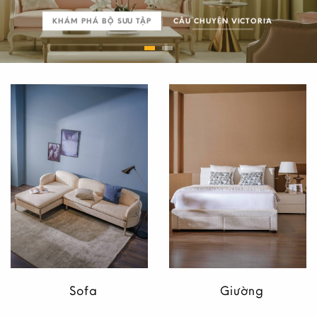
KHÁM PHÁ BỘ SƯU TẬP
CÂU CHUYỆN VICTORIA
XEM BỘ SƯU TẬP
Sofa
Giường