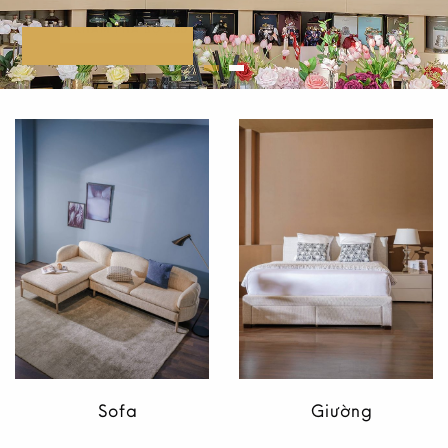
KHÁM PHÁ BỘ SƯU TẬP
CÂU CHUYỆN VICTORIA
Sofa
Giường